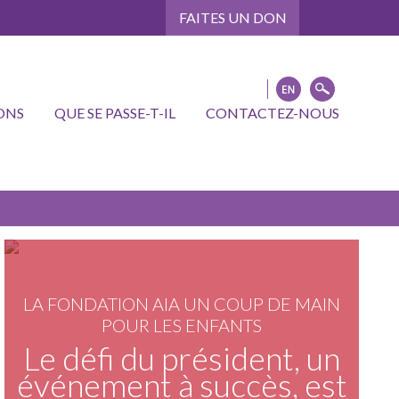
FAITES UN DON
ONS
QUE SE PASSE-T-IL
CONTACTEZ-NOUS
LA FONDATION AIA UN COUP DE MAIN
POUR LES ENFANTS
Le défi du président, un
événement à succès, est