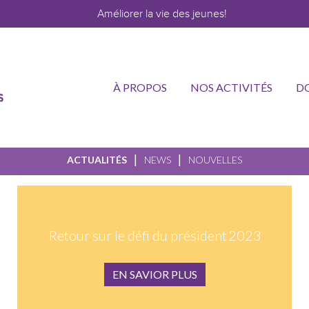
Améliorer la vie des jeunes!
À PROPOS
NOS ACTIVITÉS
D
|
|
ACTUALITÉS
NEWS
NOUVELLES
Retour sur le défi du président 2023
EN SAVIOR PLUS